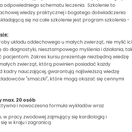
a odpowiedniego schematu leczenia. Szkolenie to
fachowej wiedzy praktycznej i bogatego doświadczenia
składającą się na całe szkolenie jest program szkolenia -
sie:
oroby układu oddechowego u małych zwierząt, nie mylić ic
ę do diagnostyki, niesztampowego myślenia i działania, ta
ić pacjentom. Zakres kursu prezentuje niezbędną wiedzę
ałych zwierząt, którą powinien posiadać każdy
ad kadry nauczającej, gwarantują najświeższą wiedzę
ykładowców "smaczki", które mogą okazać się cennymi
zy max. 20 osób
raktywna i nowoczesna formuła wykładów wraz
 w pracy zwodowej zajmujący się kardiologią i
ię w kraju i zagranicą.