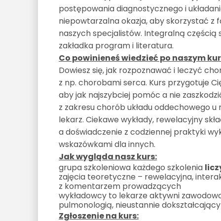
postępowania diagnostycznego i układani
niepowtarzalna okazja, aby skorzystać z 
naszych specjalistów. Integralną częścią 
zakładka program i literatura.
Co powinieneś wiedzieć po naszym kur
Dowiesz się, jak rozpoznawać i leczyć ch
z np. chorobami serca. Kurs przygotuje Ci
aby jak najszybciej pomóc a nie zaszkodz
z zakresu chorób układu oddechowego u m
lekarz. Ciekawe wykłady, rewelacyjny skł
a doświadczenie z codziennej praktyki w
wskazówkami dla innych.
Jak wygląda nasz kurs:
grupa szkoleniowa każdego szkolenia
lic
zajęcia teoretyczne – rewelacyjna, inte
z komentarzem prowadzących
wykładowcy to lekarze aktywni zawodowo,
pulmonologią, nieustannie dokształcający s
Zgłoszenie na kurs: