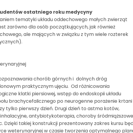
 studentów ostatniego roku medycyny
ianiem tematyki układu oddechowego małych zwierząt
est zarówno dla osób początkujących, jak również
chowego, ale mających w związku z tym wiele rozterek
tycznych).
erynaryjnej
rozpoznawania chorób górnych i dolnych dróg
onowym praktycznym ujęciu. Od różnicowania
ogiczne klatki piersiowej, wstęp do endoskopii układu
ołu brachycefalicznego po neurogenne porażenie krtani
zy tylko pierwszy dzień. Drugi dzień to astma kotów,
inhalacyjne, antybiotykoterapia, choroby śródmiąższow
c. Dzięki takiej konstrukcji prezentowany zakres kursu będ
ce weterynaryjnej w czasie tworzenia optymalnego plan