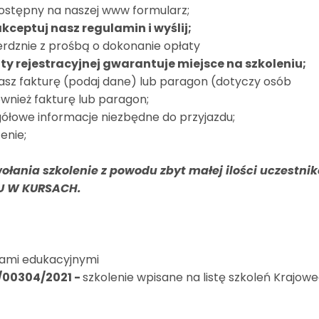
ostępny na naszej www formularz;
akceptuj nasz regulamin i wyślij;
erdznie z prośbą o dokonanie opłaty
ty rejestracyjnej gwarantuje miejsce na szkoleniu;
masz fakturę (podaj dane) lub paragon (dotyczy osób
wnież fakturę lub paragon;
gółowe informacje niezbędne do przyjazdu;
enie;
ołania szkolenie z powodu zbyt małej ilości uczestni
ŁU W KURSACH.
tami edukacyjnymi
4/00304/2021
-
szkolenie wpisane na listę szkoleń Krajow