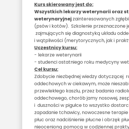
Kurs skierowany jest do:
Wszystkich lekarzy weterynarii oraz
weterynaryjnej
zainteresowanych zgłęb
(psów i kotów). Szkolenie przeznaczone j
zajmujących się diagnostyką układu odde
i wątpliwości (merytorycznych, jak i prak
Uczestnicy kursu:
- lekarze weterynarii
- studenci ostatniego roku medycyny wet
Cel kursu:
Zdobycie niezbędnej wiedzy dotyczącej 
oddechowych w ciekawym, może nieszabl
przewlekłego kaszlu, przez badania radiol
oddechowego, chorób jamy nosowej, zesp
i duszności w pigułce to wszystko dostarc
zapadanie tchawicy, nowoczesne terapie 
płuc oraz nadciśnienie płucne i obrzęk płu
nieocenioną pomocą w codziennej prakty