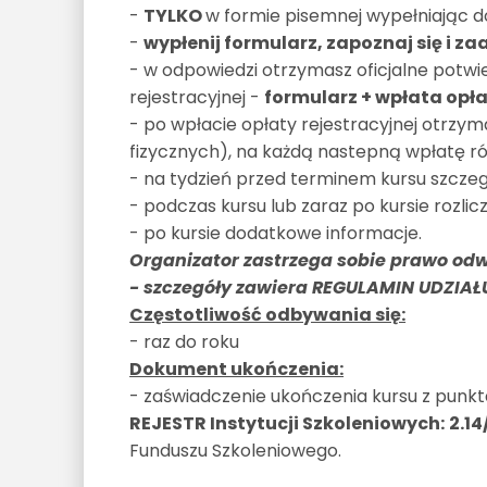
-
TYLKO
w formie pisemnej wypełniając d
-
wypłenij formularz, zapoznaj się i za
- w odpowiedzi otrzymasz oficjalne potwi
rejestracyjnej -
formularz + wpłata opła
- po wpłacie opłaty rejestracyjnej otrzy
fizycznych), na każdą nastepną wpłatę ró
- na tydzień przed terminem kursu szcze
- podczas kursu lub zaraz po kursie rozlicz
- po kursie dodatkowe informacje.
Organizator zastrzega sobie prawo odw
- szczegóły zawiera REGULAMIN UDZIA
Częstotliwość odbywania się:
- raz do roku
Dokument ukończenia:
- zaświadczenie ukończenia kursu z punk
REJESTR Instytucji Szkoleniowych:
2.1
Funduszu Szkoleniowego.