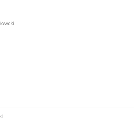
iowski
ki