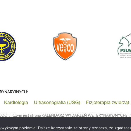
ERYNARYJNYCH:
Kardiologia
Ultrasonografia (USG)
Fizjoterapia zwierząt
 RODO
Czym jest strona KALENDARZ WYDARZEŃ WETERYNARYJNYCH?
ajwyższym poziomie. Dalsze korzystanie ze strony oznacza, że zgadzasz 