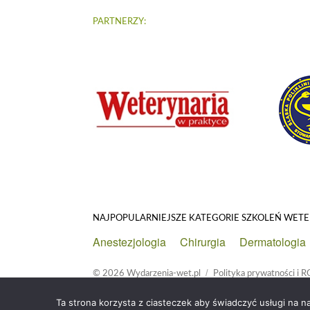
PARTNERZY:
NAJPOPULARNIEJSZE KATEGORIE SZKOLEŃ WET
Anestezjologia
Chirurgia
Dermatologia
© 2026
Wydarzenia-wet.pl
Polityka prywatności i
Ta strona korzysta z ciasteczek aby świadczyć usługi na n